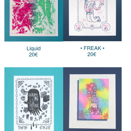
• FREAK •
Liquid
20
€
20
€