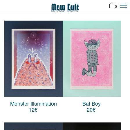
0
Monster Illumination
Bat Boy
12
€
20
€